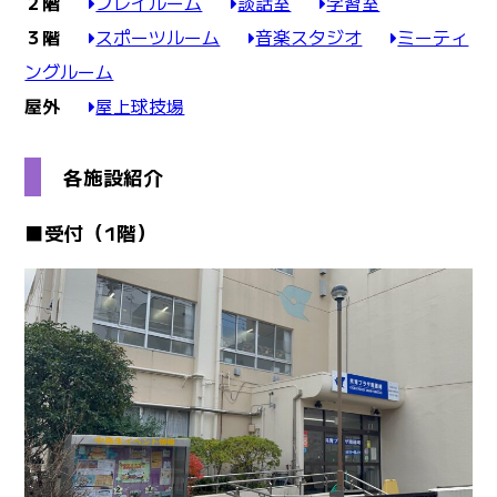
２階
プレイルーム
談話室
学習室
３階
スポーツルーム
音楽スタジオ
ミーティ
ングルーム
屋外
屋上球技場
各施設紹介
■受付（1階）