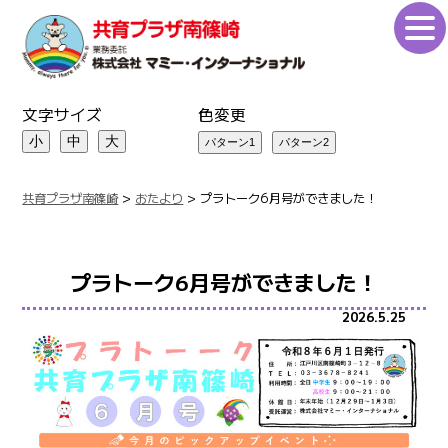
文字サイズ
色変更
小
中
大
共育プラザ南篠崎
>
おたより
>
プラトーク6月号ができました！
プラトーク6月号ができました！
2026.5.25